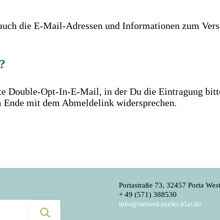
auch die E-Mail-Adressen und Informationen zum Vers
?
te Double-Opt-In-E-Mail, in der Du die Eintragung bit
m Ende mit dem Abmeldelink widersprechen.
Portastraße 73, 32457 Porta West
+ 49 (571) 388530
info@steuerkanzlei-klar.de