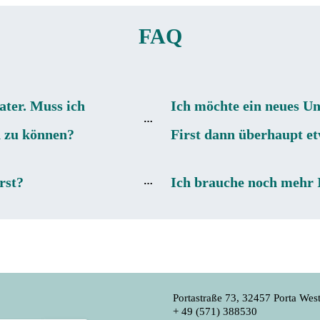
FAQ
ater. Muss ich
Ich möchte ein neues Un
n zu können?
First dann überhaupt e
rst?
Ich brauche noch mehr I
Portastraße 73, 32457 Porta West
+ 49 (571) 388530