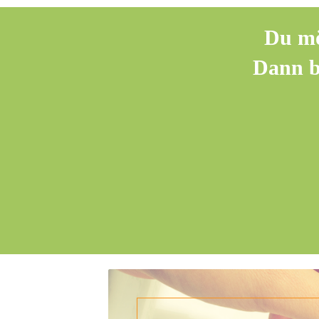
Du mö
Dann bu