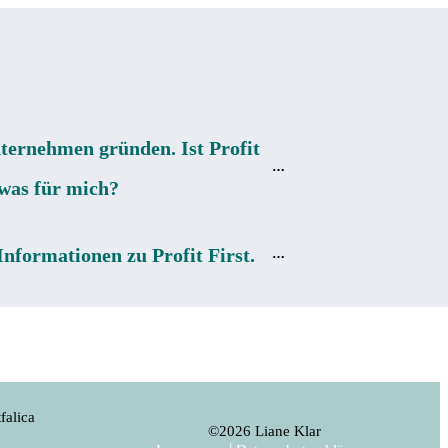
ternehmen gründen. Ist Profit
twas für mich?
nformationen zu Profit First.
falica
©
2026
Liane Klar