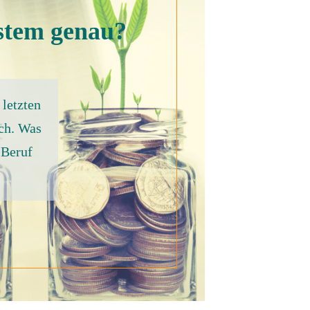
ystem genau?
 letzten
ich. Was
 Beruf