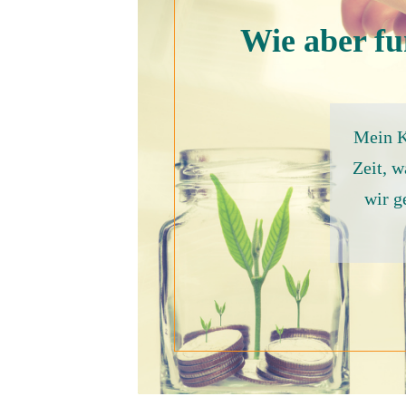
Wie aber fu
Mein Ku
Zeit, w
wir g