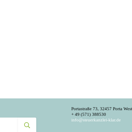
Portastraße 73, 32457 Porta West
+ 49 (571) 388530
info@steuerkanzlei-klar.de