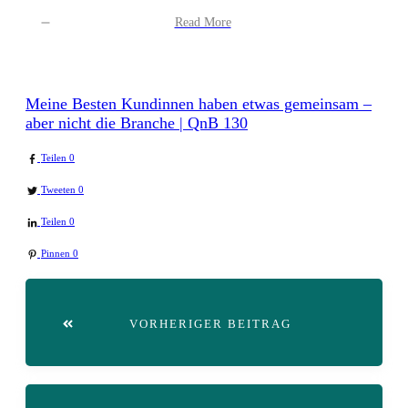
Read More
Meine Besten Kundinnen haben etwas gemeinsam –
aber nicht die Branche | QnB 130
Teilen
0
Tweeten
0
Teilen
0
Pinnen
0
VORHERIGER BEITRAG