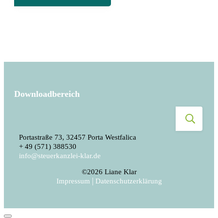
Downloadbereich
Portastraße 73, 32457 Porta Westfalica
+ 49 (571) 388530
info@steuerkanzlei-klar.de
©
2026
Liane Klar
|
Impressum
Datenschutzerklärung