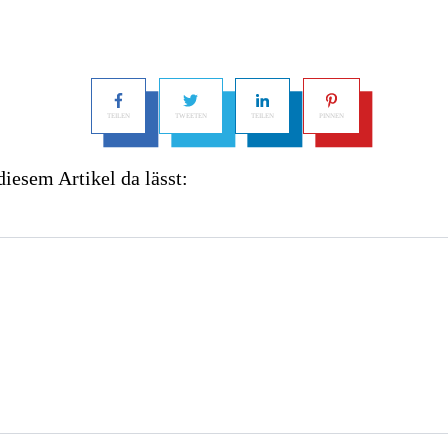
TEILEN
TWEETEN
TEILEN
PINNEN
esem Artikel da lässt: