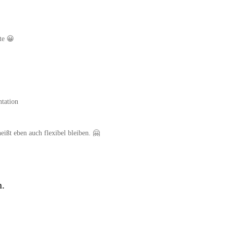
te 😀
ntation
eißt eben auch flexibel bleiben. 🤗
n.