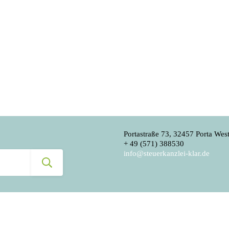
Portastraße 73, 32457 Porta West
+ 49 (571) 388530
info@steuerkanzlei-klar.de