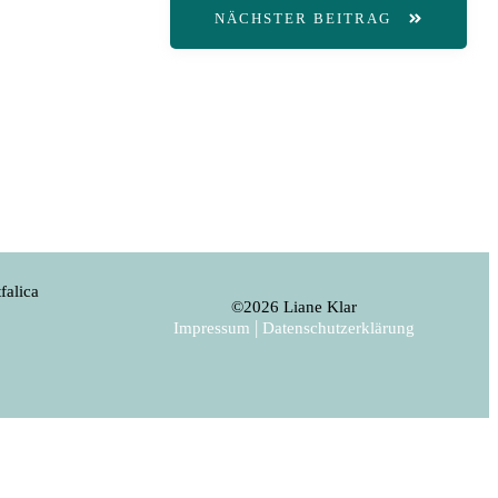
NÄCHSTER BEITRAG
falica
©
2026
Liane Klar
|
Impressum
Datenschutzerklärung